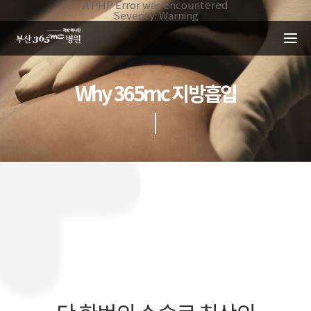
본문 바로가기
A PHP Error was encountered
Severity: Warning
Message: Invalid argument supplied for foreach()
Filename: _inc/header_body.php
Line Number: 34
Backtrace:
File:
/home/suction/public_html/application/views/mobile/busa
Why 365mc 지방흡입
Line: 34
Function: _error_handler
File:
/home/suction/public_html/application/views/mobile/busan
Line: 401
Function: include
File:
/home/suction/public_html/application/core/MY_Controller
Line: 113
Function: view
File:
/home/suction/public_html/application/controllers/suctio
Line: 48
Function: view_print
File: /home/suction/public_html/index.php
Line: 327
Function: require_once