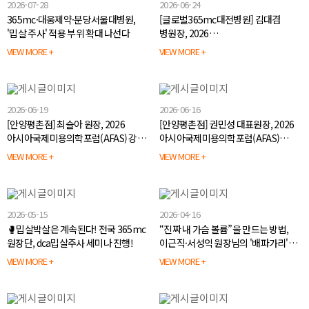
2026-07-28
2026-06-24
365mc·대웅제약·분당서울대병원,
[글로벌365mc대전병원] 김대겸
'밉살 주사' 적용 부위 확대 나선다
병원장, 2026
아시아국제미용의학포럼(AFAS)
VIEW MORE +
VIEW MORE +
학술대회 좌장 및 강연 진행
2026-06-19
2026-06-16
[안양평촌점] 최슬아 원장, 2026
[안양평촌점] 권민성 대표원장, 2026
아시아국제미용의학포럼(AFAS) 강연
아시아국제미용의학포럼(AFAS)
진행🔔
학술대회 좌장 및 강연 진행✨
VIEW MORE +
VIEW MORE +
2026-05-15
2026-04-16
🥊밉살박살은 계속된다! 전국 365mc
“진짜 내 가슴 볼륨”을 만드는 방법,
원장단, dca밉살주사 세미나 진행!
이근직·서성익 원장님의 '배파가리'
세미나 현장 공개!
VIEW MORE +
VIEW MORE +