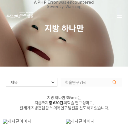
본문 바로가기
A PHP Error was encountered
Severity: Warning
Message: Invalid argument supplied for foreach()
Filename: _inc/header_body.php
Line Number: 34
Backtrace:
지방 하나만
File:
/home/suction/public_html/application/views/mobile/busa
Line: 34
Function: _error_handler
File:
/home/suction/public_html/application/views/mobile/busan
Line: 401
Function: include
File:
/home/suction/public_html/application/core/MY_Controller
Line: 113
Function: view
File:
/home/suction/public_html/application/controllers/365mc/
Line: 152
Function: view_print
File: /home/suction/public_html/index.php
지방 하나만 365mc는
Line: 327
지금까지
총 630 건
의 학술 연구 성과로,
Function: require_once
전 세계 지방흡입 람스 의학 연구 발전을 선도 하고 있습니다.