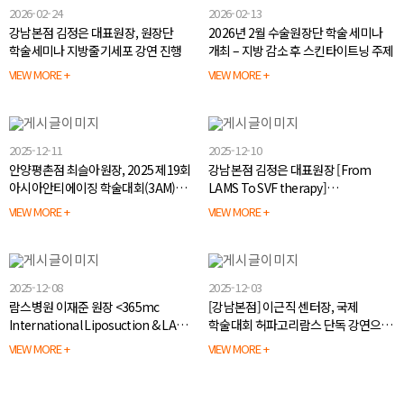
2026-02-24
2026-02-13
강남본점 김정은 대표원장, 원장단
2026년 2월 수술원장단 학술 세미나
학술세미나 지방줄기세포 강연 진행
개최 – 지방 감소 후 스킨타이트닝 주제
VIEW MORE +
VIEW MORE +
2025-12-11
2025-12-10
안양평촌점 최슬아원장, 2025 제19회
강남본점 김정은 대표원장 [From
아시아안티에이징 학술대회(3AM)
LAMS To SVF therapy]
초청강연 진행
국제학술대회 강연, 호평 속 성료!
VIEW MORE +
VIEW MORE +
2025-12-08
2025-12-03
람스병원 이재준 원장 <365mc
[강남본점] 이근직 센터장, 국제
International Liposuction & LAMS
학술대회 허파고리람스 단독 강연으로
Conference> 좌장 및 강연 진행
독보적 실력 입증
VIEW MORE +
VIEW MORE +