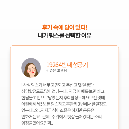
후기 속에 답이 있다!
내가 람스를 선택한 이유
19264번째 성공기
김O은 고객님
! 사실 람스가 너무 고민되고 무섭고 몇 달 동안
상담할정도로 많이겁났는데... 지금 이 배를 보면 왜그
한달을 고민으로날렸는지 후회할정도에요!!! 전 윗배
아랫배해서 5보틀 람스하고 후관리 3번해서 한달정도
었는데.....와...저지금 식이조절은 하지만 운동은
안하거든요... 근데... 주위에서 뱃살 들어갔다는 소리
엄청들었어요진짜...