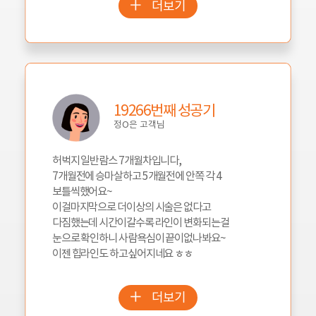
더보기
19266번째 성공기
정O은 고객님
허벅지 일반람스 7개월차입니다,
7개월전에 승마살하고 5개월전에 안쪽 각 4
보틀씩했어요~
이걸마지막으로 더이상의 시술은 없다고
다짐했는데 시간이갈수록 라인이 변화되는걸
눈으로 확인하니 사람욕심이 끝이없나봐요~
이젠 힙라인도 하고싶어지네요 ㅎㅎ
더보기