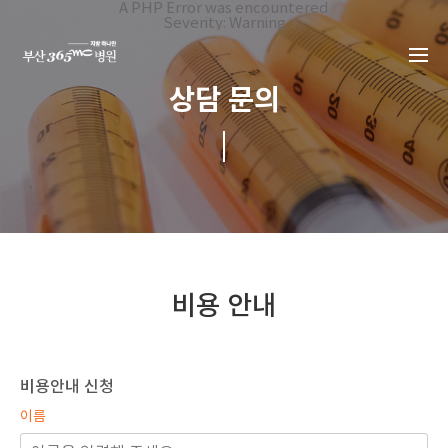
본문 바로가기
A PHP Error was encountered
Severity: Warning
Message: Invalid argument supplied for foreach()
Filename: _inc/header_body.php
Line Number: 34
Backtrace:
상담 문의
File:
/home/suction/public_html/application/views/mobile/busa
Line: 34
Function: _error_handler
File:
/home/suction/public_html/application/views/mobile/busan
Line: 401
Function: include
File:
/home/suction/public_html/application/core/MY_Controller
Line: 113
Function: view
File:
/home/suction/public_html/application/controllers/online_
비용 안내
Line: 46
Function: view_print
File: /home/suction/public_html/index.php
Line: 327
Function: require_once
비용안내 신청
이름