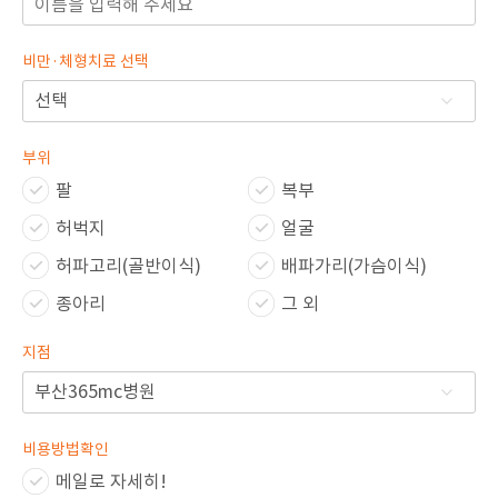
비만·체형치료 선택
부위
팔
복부
허벅지
얼굴
허파고리(골반이식)
배파가리(가슴이식)
종아리
그 외
지점
비용방법확인
메일로 자세히!