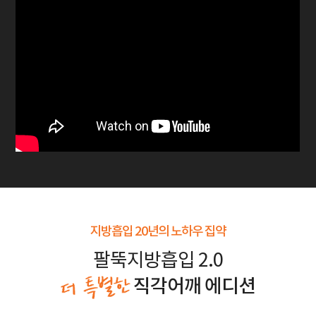
지방흡입 20년의 노하우 집약
팔뚝지방흡입 2.0
직각어깨 에디션