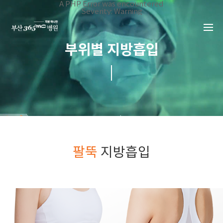
본문 바로가기
A PHP Error was encountered
Severity: Warning
Liposuction by site
Message: Invalid argument supplied for foreach()
Filename: _inc/header_body.php
Line Number: 34
Backtrace:
부위별 지방흡입
File:
/home/suction/public_html/application/views/mobile/busa
Line: 34
Function: _error_handler
File:
/home/suction/public_html/application/views/mobile/busan
Line: 401
Function: include
File:
/home/suction/public_html/application/core/MY_Controller
Line: 113
Function: view
File:
/home/suction/public_html/application/controllers/suction/
팔뚝
지방흡입
Line: 38
Function: view_print
File: /home/suction/public_html/index.php
Line: 327
Function: require_once