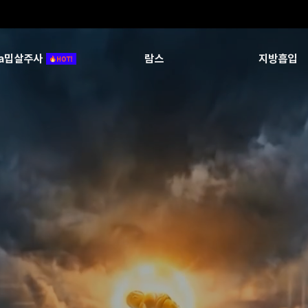
ca밉살주사
람스
지방흡입